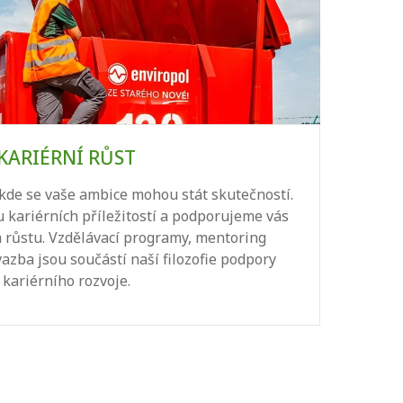
KARIÉRNÍ RŮST
V
s
de se vaše ambice mohou stát skutečností.
proj
 kariérních příležitostí a podporujeme vás
 růstu. Vzdělávací programy, mentoring
azba jsou součástí naší filozofie podpory
kariérního rozvoje.