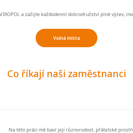
VIROPOL a zažijte každodenní dobrodružství plné výzev, in
Volná místa
Co
říkají naši zaměstnanci
Na této práci mě baví její různorodost, přátelské prostř
Moje práce mě baví, protože je akční. Jako řidič zároveň