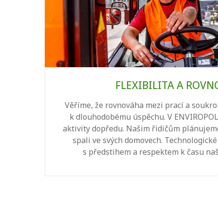
FLEXIBILITA A ROV
ná
Věříme, že rovnováha mezi prací a soukr
stní
k dlouhodobému úspěchu. V ENVIROPOL 
pory,
aktivity dopředu. Našim řidičům plánujem
spali ve svých domovech. Technologick
s předstihem a respektem k času na