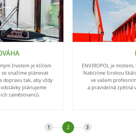
NOVÁHA
omým životem je klíčem
ENVIROPOL je místem, k
se snažíme plánovat
Nabízíme širokou škálu
e dopravu tak, aby vždy
ve vašem profesním
é odstávky plánujeme
a pravidelná zpětná v
šich zaměstnanců.